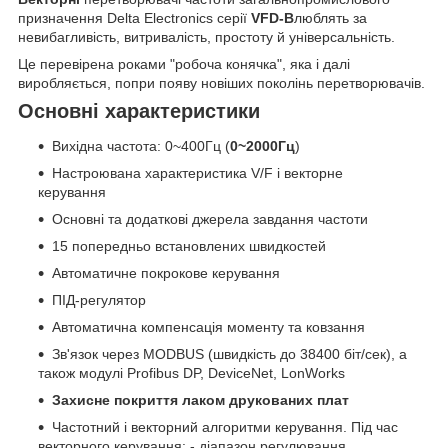
призначення Delta Electronics серії
VFD-B
люблять за
невибагливість, витривалість, простоту й універсальність.
Це перевірена роками "робоча конячка", яка і далі
виробляється, попри появу новіших поколінь перетворювачів.
Основні характеристики
Вихідна частота: 0~400Гц (
0~2000Гц
)
Настроювана характеристика V/F і векторне
керування
Основні та додаткові джерела завдання частоти
15 попередньо встановлених швидкостей
Автоматичне покрокове керування
ПІД-регулятор
Автоматична компенсація моменту та ковзання
Зв'язок через MODBUS (швидкість до 38400 біт/сек), а
також модулі Profibus DP, DeviceNet, LonWorks
Захисне покриття лаком друкованих плат
Частотний і векторний алгоритми керування. Під час
векторного керування: - діапазон регулювання