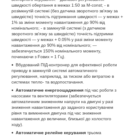
швидкості обертання в межах 1:50 за M-const; - в
розімкнутій системі (без датчика зворотного зв'язку за
швидкістю) точність підтримання швидкості — у межах +
1% за зміни моменту навантаження до 90% від
номінального; - в замкнутій системі (з датчиком
зворотного зв'язку за швидкістю) точність підтримки
швидкості — у межах + 0.05% у разі зміни моменту
навантаження до 90% від номінального; —
забезпечується 150% номінального моменту,
починаючи з Fових = 1 Гц).
Вбудований ПІД-контронер для ефективної роботи
приводу в замкнутій системі автоматичного
регулювання, наприклад, за тиском або витратою в
системах тепло- та водопостачання.
Автоматичне енергоощадження
під час роботи з
насосами та вентиляторами (забезпечується
автоматичним зниженням напруги на двигуні у разі
зниження навантаження до заданого користувачем
рівня та вимкнення двигуна під час зниження
навантаження до величини, близької до холостого
ходу).
Автоматичне релейне керування
трьома