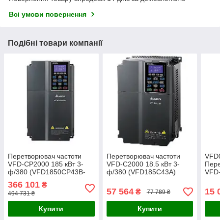
Всі умови повернення
Подібні товари компанії
Перетворювач частоти
Перетворювач частоти
VFD
VFD-CP2000 185 кВт 3-
VFD-C2000 18.5 кВт 3-
Пере
ф/380 (VFD1850CP43B-
ф/380 (VFD185C43A)
VFD-
21)
366 101
₴
57 564
15 
₴
77 789 ₴
494 731 ₴
Купити
Купити