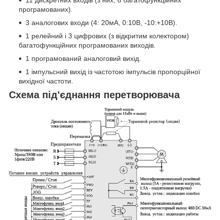
11 дискретних входів (з них, 6 багатофункційних
програмованих).
3 аналогових входи (4: 20мА, 0:10В, -10:+10В).
1 релейний і 3 цифрових (з відкритим колектором)
багатофункційних програмованих виходів.
1 програмований аналоговий вихід.
1 імпульсний вихід із частотою імпульсів пропорційної
вихідної частоти.
Схема під'єднання перетворювача