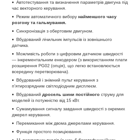
Автотестування та визначення параметрів двигуна під
час векторного керування.
Режим автоматичного вибору
найменшого часу
розгону та гальмування.
Синхронізація з обертовим двигуном.
Вбудований лічильник імпульсів із зовнішнього
датчика.
Можливість роботи з цифровим датчиком швидкості
— інкрементальним енкодером (з використанням плати
розширення PG02 (опція), що легко встановлюється
всередину перетворювача).
Вбудований і знімний пульт керування з
п'ятирозрядним світлодіодним дисплеєм.
Вбудований
дросель шини постійного
струму для
моделей із потужністю від 15 кВт.
Сумамування сигналу завдання швидкості з окремих
джерел керування.
Перемикання між двома джерелами керування.
Функція простого позиціювання.