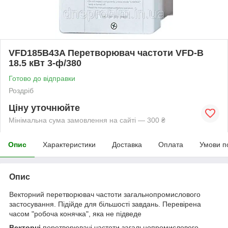
VFD185B43A Перетворювач частоти VFD-B
18.5 кВт 3-ф/380
Готово до відправки
Роздріб
Ціну уточнюйте
Мінімальна сума замовлення на сайті — 300 ₴
Опис
Характеристики
Доставка
Оплата
Умови п
Опис
Векторний перетворювач частоти загальнопромислового
застосування. Підійде для більшості завдань. Перевірена
часом "робоча конячка", яка не підведе
Векторні
перетворювачі частоти загальнопромислового