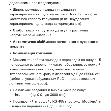
додатковими електродвигунами.
Широкі можливості завдання завдання
характеристики напруги від частоти Uвих=f (Fових) за
частотного способу керування (п'ять вбудованих
характеристик і одна, задана користувачем).
Стабілізація напруги на двигуні
у разі зміни
напруги мережі живлення.
Автоматичне підіймання початкового пускового
моменту
Компенсація ковзання.
Можливість роботи привода з переходом на одну з 15
попередньо встановлених частот обертання, зокрема й
в автоматичному циклі з заданим тимчасовим
інтервалом кожного кроку в діапазоні від 0 до 65500 сек
(забезпечується вбудованим PLC — програмованим
логічним контролером).
Незалежне завдання й вибір 4 часів розгону/
повільнення (від 0.01 до 3600 сек).
Послідовний інтерфейс RS-485 (протокол
Modbus
) зі
швидкістю передавання до 38 400 бод.