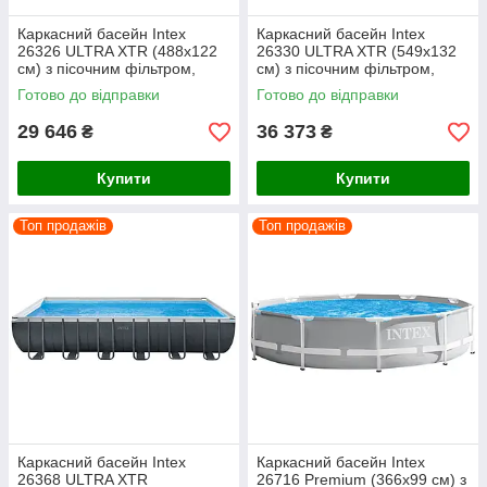
Каркасний басейн Intex
Каркасний басейн Intex
26326 ULTRA XTR (488х122
26330 ULTRA XTR (549х132
см) з пісочним фільтром,
см) з пісочним фільтром,
драбиною та тентом
драбиною та тентом
Готово до відправки
Готово до відправки
29 646
36 373
₴
₴
Купити
Купити
Топ продажів
Топ продажів
Каркасний басейн Intex
Каркасний басейн Intex
26368 ULTRA XTR
26716 Premium (366х99 см) з