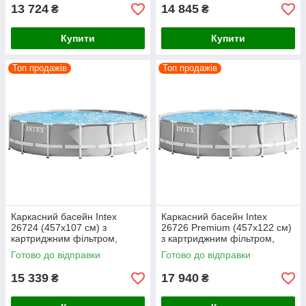
13 724
14 845
₴
₴
Купити
Купити
Топ продажів
Топ продажів
Каркасний басейн Intex
Каркасний басейн Intex
26724 (457х107 см) з
26726 Premium (457х122 см)
картриджним фільтром,
з картриджним фільтром,
драбиною та тентом
драбиною та тентом
Готово до відправки
Готово до відправки
15 339
17 940
₴
₴