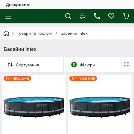
Днепрохим
Товари та послуги
Басейни Intex
Басейни Intex
Сортування
0
Фільтри
Топ продажів
Топ продажів