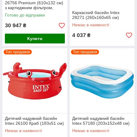
26756 Premium (610х132 см)
з картиджним фільтром,
драбиною, підкладкою і
Каркасний басейн Intex
Готово до відправки
тентом
28271 (260х160х65 см)
30 947
Немає в наявності
₴
4 037
₴
Купити
Топ продажів
Топ продажів
Дитячий надувний басейн
Дитячий надувний басейн
Intex 26100 Краб (183х51 см)
Intex 57180 (203х152х48 см)
Немає в наявності
Немає в наявності