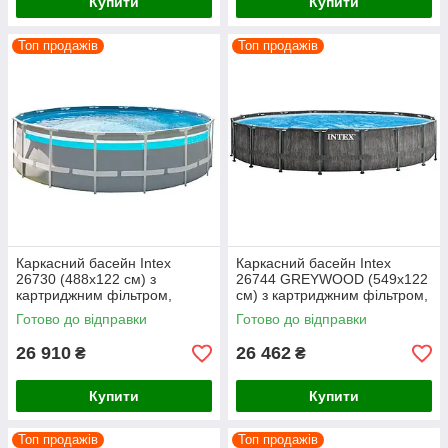
Купити
Купити
Топ продажів
Топ продажів
Каркасний басейн Intex
Каркасний басейн Intex
26730 (488х122 см) з
26744 GREYWOOD (549х122
картриджним фільтром,
см) з картриджним фільтром,
драбиною та тентом
драбиною та тентом
Готово до відправки
Готово до відправки
26 910
26 462
₴
₴
Купити
Купити
Топ продажів
Топ продажів