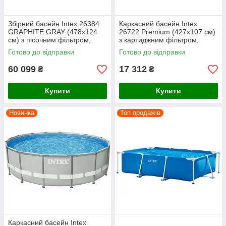
Збірний басейн Intex 26384
Каркасний басейн Intex
GRAPHITE GRAY (478х124
26722 Premium (427х107 см)
см) з пісочним фільтром,
з картиджним фільтром,
драбиною, підкладкою і
сходами, підкладкою, і
Готово до відправки
Готово до відправки
тентом
тентом
60 099
17 312
₴
₴
Купити
Купити
Новинка
Топ продажів
Каркасний басейн Intex