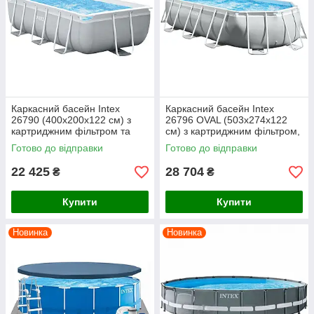
Каркасний басейн Intex
Каркасний басейн Intex
26790 (400х200х122 см) з
26796 OVAL (503х274х122
картриджним фільтром та
см) з картриджним фільтром,
драбиною
драбиною та тентом
Готово до відправки
Готово до відправки
22 425
28 704
₴
₴
Купити
Купити
Новинка
Новинка