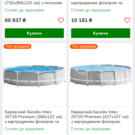
(732х366х132 см) з пісочним
картриджним фільтром та
фільтром, драбиною та
драбиною
Готово до відправки
Готово до відправки
тентом
60 637
10 181
₴
₴
Купити
Купити
Топ продажів
Топ продажів
Каркасний басейн Intex
Каркасний басейн Intex
26718 Premium (366х122 см)
26720 Premium (427х107 см)
з картриджним фільтром та
з картриджним фільтром,
драбиною
драбиною та тентом
Готово до відправки
Готово до відправки