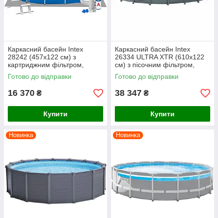
Каркасний басейн Intex
Каркасний басейн Intex
28242 (457х122 см) з
26334 ULTRA XTR (610х122
картриджним фільтром,
см) з пісочним фільтром,
драбиною, підкладкою та
драбиною, підкладкою та
Готово до відправки
Готово до відправки
тентом
тентом
16 370
38 347
₴
₴
Купити
Купити
Новинка
Новинка