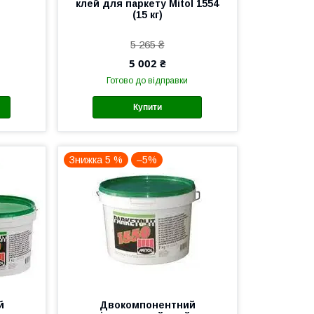
клей для паркету Mitol 1554
(15 кг)
5 265 ₴
5 002 ₴
Готово до відправки
Купити
Знижка 5 %
–5%
й
Двокомпонентний