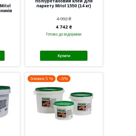
поліуретановий клей для
Mitol
паркету Mitol 1550 (14 кг)
нників
4 992 ₴
4 742 ₴
Готово до відправки
Купити
Знижка 5 %
–5%