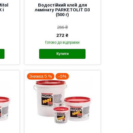
itol
Водостійкий клей для
 і
ламінату PARKETOLIT D3
(500 г)
286 ₴
272 ₴
Готово до відправки
Купити
Знижка 5 %
–5%