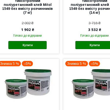
тиксотропний
тиксотропний
поліуретановий клей Mitol
поліуретановий клей 
1549 без вмісту розчинників
1549 без вмісту розчи
(7 кг)
(14 кг)
2 002 ₴
3 718 ₴
1 902 ₴
3 532 ₴
Готово до відправки
Готово до відправки
Купити
Купити
Знижка 5 %
–5%
Знижка 5 %
–5%