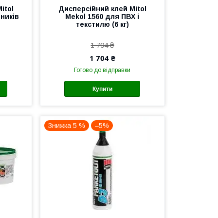
itol
Дисперсійний клей Mitol
нників
Mekol 1560 для ПВХ і
текстилю (6 кг)
1 794 ₴
1 704 ₴
Готово до відправки
Купити
Знижка 5 %
–5%