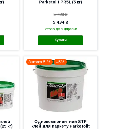
кг)
Parketolit PR51 (5 кг)
5 720 ₴
5 434 ₴
Готово до відправки
Купити
Знижка 5 %
–5%
 клей
Однокомпонентний STP
(25 кг)
клей для паркету Parketolit