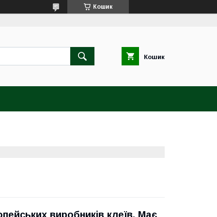
Кошик
Кошик
опейських виробників клеїв. Має