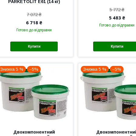
PARKETOLIT E61 (14 кг)
5 772 ₴
7 072 ₴
5 483 ₴
6 718 ₴
Готово до відправки
Готово до відправки
Купити
Купити
Знижка 5 %
–5%
Знижка 5 %
–5%
Двокомпонентний
Двокомпонентни