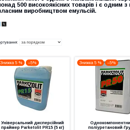
понад 500 високоякісних товарів і є одним з
власним виробництвом емульсій.
Знижка 5 %
–5%
Знижка 5 %
–5%
Універсальний дисперсійний
Однокомпонентн
праймер Parketolit PR15 (5 кг)
поліуретановий ґр