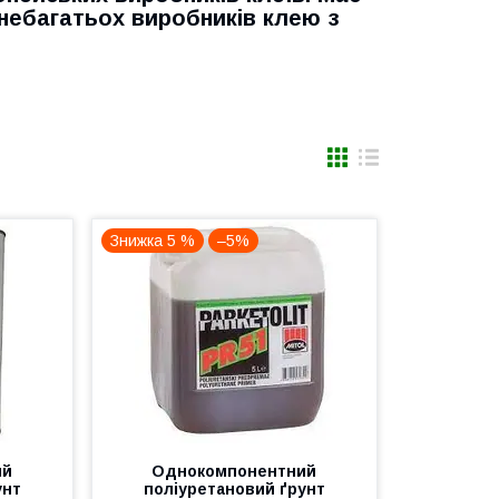
 небагатьох виробників клею з
Знижка 5 %
–5%
ий
Однокомпонентний
унт
поліуретановий ґрунт