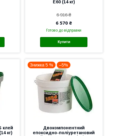
E60 (14 кг)
6 916 ₴
6 570 ₴
Готово до відправки
Купити
Знижка 5 %
–5%
 клей
Двокомпонентний
14 кг)
епоксидно-поліуретановий