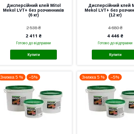
Дисперсійний клей Mitol
Дисперсійний клей M
Mekol LVT+ без розчинників
Mekol LVT+ без розчи
(6 кг)
(12 кг)
2 538 ₴
4 680 ₴
2 411 ₴
4 446 ₴
Готово до відправки
Готово до відправки
Купити
Купити
Знижка 5 %
–5%
Знижка 5 %
–5%