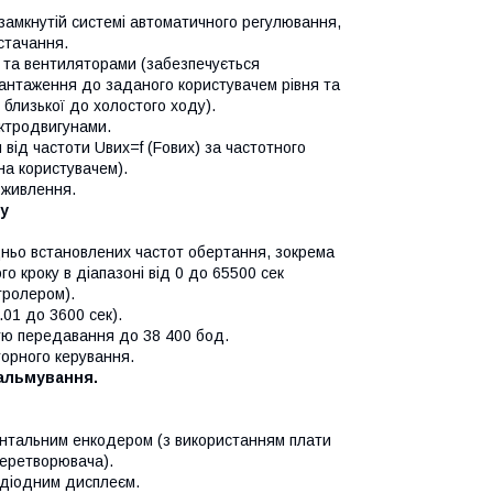
амкнутій системі автоматичного регулювання,
стачання.
 та вентиляторами (забезпечується
вантаження до заданого користувачем рівня та
близької до холостого ходу).
ктродвигунами.
від частоти Uвих=f (Fових) за частотного
на користувачем).
 живлення.
у
ньо встановлених частот обертання, зокрема
о кроку в діапазоні від 0 до 65500 сек
тролером).
.01 до 3600 сек).
стю передавання до 38 400 бод.
торного керування.
гальмування.
нтальним енкодером (з використанням плати
перетворювача).
одіодним дисплеєм.