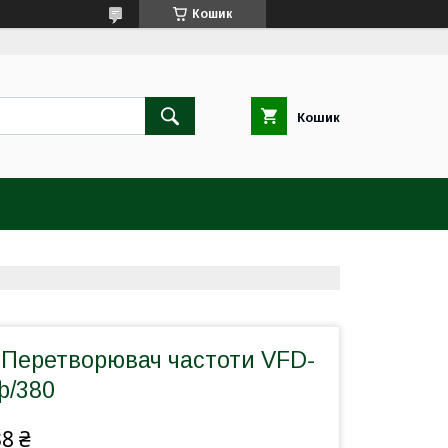
Кошик
Кошик
Перетворювач частоти VFD-
ф/380
38 ₴