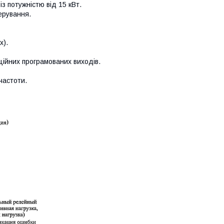
з потужністю від 15 кВт.
ерування.
х).
ційних програмованих виходів.
 частоти.