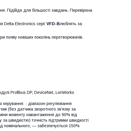
я. Підійде для більшості завдань. Перевірена
Delta Electronics серії
VFD-B
люблять за
при появу новіших поколінь перетворювачів.
дулі Profibus DP, DeviceNet, LonWorks
о керування: - діапазон регулювання
темі (без датчика зворотного зв'язку за
зміни моменту навантаження до 90% від
ку за швидкістю) точність підтримки швидкості
ід номінального; — забезпечується 150%