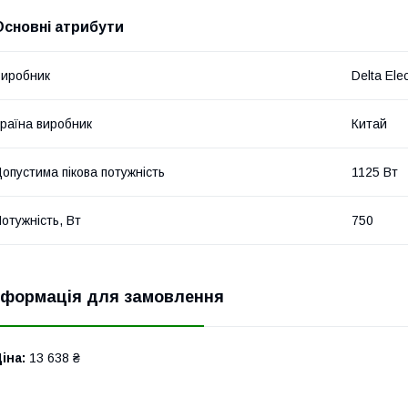
Основні атрибути
иробник
Delta Ele
раїна виробник
Китай
опустима пікова потужність
1125 Вт
отужність, Вт
750
нформація для замовлення
іна:
13 638 ₴