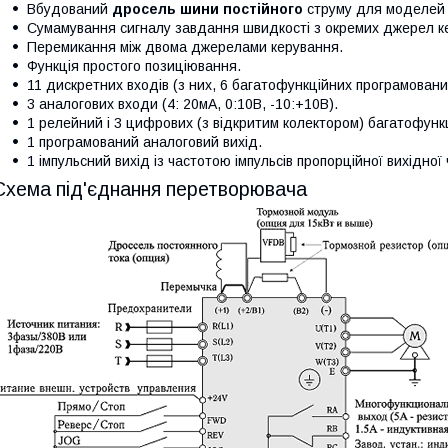
Вбудований
дросель шини постійного
струму для моделей і
Сумамування сигналу завдання швидкості з окремих джерел к
Перемикання між двома джерелами керування.
Функція простого позиціювання.
11 дискретних входів (з них, 6 багатофункційних програмовани
3 аналогових входи (4: 20мА, 0:10В, -10:+10В).
1 релейний і 3 цифрових (з відкритим колектором) багатофунк
1 програмований аналоговий вихід.
1 імпульсний вихід із частотою імпульсів пропорційної вихідної
Схема під'єднання перетворювача