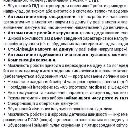
номінального моменту, починаючи з Fових = 1 Гц).
Вбудований ПІД-контронер для ефективної роботи приводу в з
наприклад, за тиском або витратою в системах тепло- та водопо
Автоматичне енергоощадження
під час роботи з насосами
автоматичним зниженням напруги на двигуні у разі зниження на
вимкнення двигуна під час зниження навантаження до величини, 
Автоматичне релейне керування
трьома додатковими еле
Широкі можливості завдання завдання характеристики напруги 
способу керування (п'ять вбудованих характеристик і одна, зада
Стабілізація напруги на двигуні
у разі зміни напруги мережі
Автоматичне підіймання початкового пускового момент
Компенсація ковзання.
Можливість роботи привода з переходом на одну з 15 поперед
й в автоматичному циклі з заданим тимчасовим інтервалом кожног
(забезпечується вбудованим PLC — програмованим логічним кон
Незалежне завдання й вибір 4 часів розгону/повільнення (від 0
Послідовний інтерфейс RS-485 (протокол
Modbus
) зі швидкі
Автотестування та визначення параметрів двигуна під час век
Режим автоматичного вибору
найменшого часу розгону та 
Синхронізація з обертовим двигуном.
Вбудований лічильник імпульсів із зовнішнього датчика.
Можливість роботи з цифровим датчиком швидкості — інкреме
розширення PG02 (опція), що легко встановлюється всередину 
Вбудований і знімний пульт керування з п'ятирозрядним світл