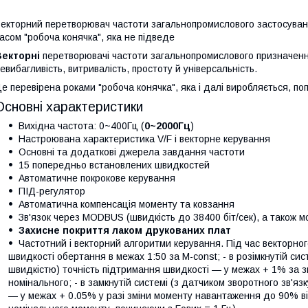
екторний перетворювач частоти загальнопромислового застосуванн
асом "робоча конячка", яка не підведе
Векторні
перетворювачі частоти загальнопромислового призначення 
евибагливість, витривалість, простоту й універсальність.
е перевірена роками "робоча конячка", яка і далі виробляється, по
Основні характеристики
Вихідна частота: 0~400Гц (
0~2000Гц
)
Настроювана характеристика V/F і векторне керування
Основні та додаткові джерела завдання частоти
15 попередньо встановлених швидкостей
Автоматичне покрокове керування
ПІД-регулятор
Автоматична компенсація моменту та ковзання
Зв'язок через MODBUS (швидкість до 38400 біт/сек), а також мо
Захисне покриття лаком друкованих плат
Частотний і векторний алгоритми керування. Під час векторног
швидкості обертання в межах 1:50 за M-const; - в розімкнутій сис
швидкістю) точність підтримання швидкості — у межах + 1% за 
номінального; - в замкнутій системі (з датчиком зворотного зв'яз
— у межах + 0.05% у разі зміни моменту навантаження до 90% в