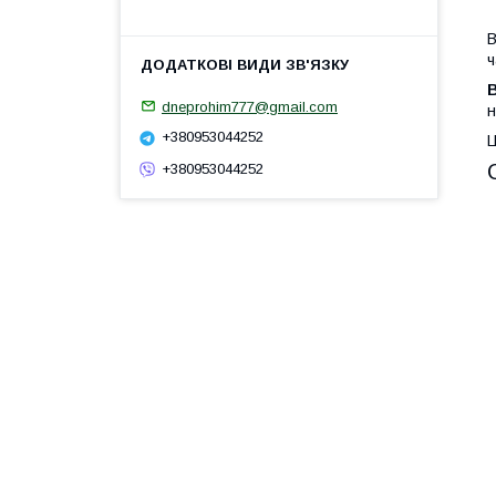
В
ч
dneprohim777@gmail.com
н
+380953044252
Ц
+380953044252