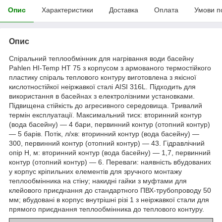
Опис
Характеристики
Доставка
Оплата
Умови п
Опис
Спіральний теплообмінник для нагрівання води басейну
Pahlen HI-Temp HT 75 з корпусом з армованого термостійкого
пластику спіраль теплового контуру виготовлена з якісної
кислотностійкої неіржавкої сталі AISI 316L. Підходить для
використання в басейнах з електролізними установками.
Підвищена стійкість до агресивного середовища. Тривалий
термін експлуатації. Максимальний тиск: вторинний контур
(вода басейну) — 4 бари, первинний контур (отопний контур)
— 5 барів. Потік, л/хв: вторинний контур (вода басейну) —
300, первинний контур (отопний контур) — 43. Гідравлічний
опір Н, м: вторинний контур (вода басейну) — 1,7, первинний
контур (отопний контур) — 6. Переваги: наявність вбудованих
у корпус кріпильних елементів для зручного монтажу
теплообмінника на стіну; накидні гайки з муфтами для
клейового приєднання до стандартного ПВХ-трубопроводу 50
мм; вбудовані в корпус внутрішні різі 1 з неіржавкої стали для
прямого приєднання теплообмінника до теплового контуру.