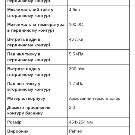
первинному контурі
Максимальний тиск у
4 бар
вторинному контурі
Максимальна температура
100 0С
в первинному контурі
Витрата води в
43 л/хв
первинному контурі
Падіння тиску в
5.5 кПа
первинному контурі
Витрата води у
300 л/хв
вторинному контурі
Падіння тиску у
1.7 кПа
вторинному контурі
Матеріал корпусу
Армований термопластик
Діаметр приєднання
2.3
контуру басейну
Розмір
454х254 мм
Виробник
Pahlen