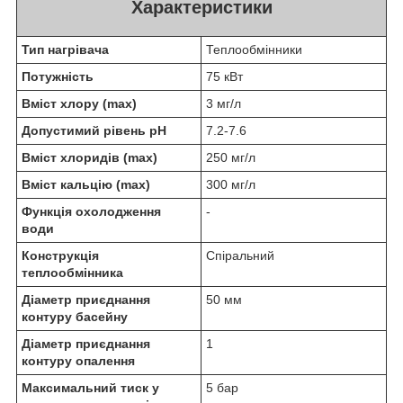
Характеристики
Тип нагрівача
Теплообмінники
Потужність
75 кВт
Вміст хлору (max)
3 мг/л
Допустимий рівень pH
7.2-7.6
Вміст хлоридів (max)
250 мг/л
Вміст кальцію (max)
300 мг/л
Функція охолодження
-
води
Конструкція
Спіральний
теплообмінника
Діаметр приєднання
50 мм
контуру басейну
Діаметр приєднання
1
контуру опалення
Максимальний тиск у
5 бар