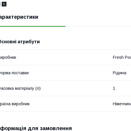
арактеристики
Основні атрибути
иробник
Fresh Po
орма поставки
Рідина
асовка матеріалу (л)
1
раїна виробник
Німеччин
нформація для замовлення