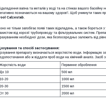
ідкладення вапна та металів у воді та на стінках вашого басейну н
егативно позначаються на вашому здоров'ї. Щоб уникнути таких п
ool Calzestab
.
оно не тільки запобігає появі таких відкладень, а також бореться 
ахистом від корозії трубопроводу та фільтрувальних систем. Пре
рахуванням необхідної дози, яка безпосередньо залежить від рівн
озування та спосіб застосування:
озування препарату визначається жорсткістю води. Інформацію за
одопостачання або ж віддати проб води на хімічний аналіз. Засіб
Жорсткість води
Первинне оброблення
До 10
500 мл
10-20
1000 мл
20-30
1500 мл
От 30
2000 мл