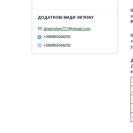
В
н
P
dneprohim777@gmail.com
В
+380953044252
з
+380953044252
у
Д
Д
в