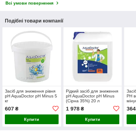
Всі умови повернення
Подібні товари компанії
Засіб для зниження рівня
Рідкий засіб для зниження
Засі
pH AquaDoctor pH Minus 5
pH AquaDoctor pH Minus
РН в
кг
(Сірна 35%) 20 л
міну
Fres
607
1 978
364
₴
₴
Купити
Купити