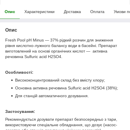
Опис
Характеристики
Доставка
Оплата
Умови п
Опис
Fresh Pool pH Minus — 37% рідкий розчин для зниження
рівня кислотно-лужного балансу води в басейні. Препарат
виготовлений на основі органічних кислот — активна
речовина Sulfuric acid H2SO4.
Особливості:
Висококонцентрований склад без вмісту хлору;
Основна активна речовина Sulfuric acid H2SO4 (38%);
Для станцій автоматичного дозування.
Застосування:
Рекомендується дозувати препарат безпосередньо з тари,
використовуючи спеціальне обладнання, що дозує (насос-