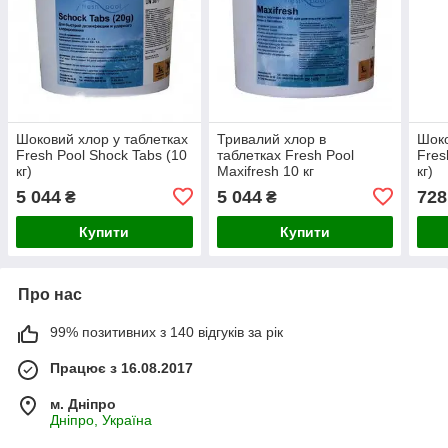
Шоковий хлор у таблетках
Тривалий хлор в
Шоко
Fresh Pool Shock Tabs (10
таблетках Fresh Pool
Fres
кг)
Maxifresh 10 кг
кг)
5 044
5 044
728
₴
₴
Купити
Купити
Про нас
99% позитивних з 140 відгуків за рік
Працює з 16.08.2017
м. Дніпро
Дніпро, Україна