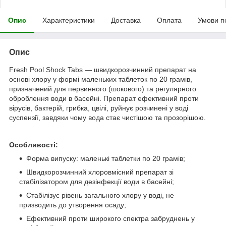
Опис
Характеристики
Доставка
Оплата
Умови п
Опис
Fresh Pool Shock Tabs — швидкорозчинний препарат на
основі хлору у формі маленьких таблеток по 20 грамів,
призначений для первинного (шокового) та регулярного
оброблення води в басейні. Препарат ефективний проти
вірусів, бактерій, грибка, цвілі, руйнує розчинені у воді
суспензії, завдяки чому вода стає чистішою та прозорішою.
Особливості:
Форма випуску: маленькі таблетки по 20 грамів;
Швидкорозчинний хлоровмісний препарат зі
стабілізатором для дезінфекції води в басейні;
Стабілізує рівень загального хлору у воді, не
призводить до утворення осаду;
Ефективний проти широкого спектра забруднень у