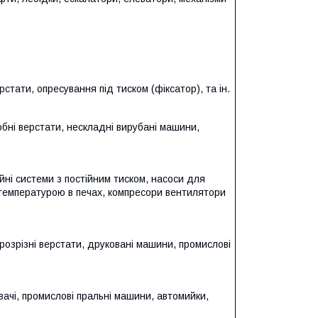
стати, опресування під тиском (фіксатор), та ін.
бні верстати, нескладні вирубані машини,
йні системи з постійним тиском, насоси для
 температурою в печах, компресори вентилятори
розрізні верстати, друковані машини, промислові
ачі, промислові пральні машини, автомийки,