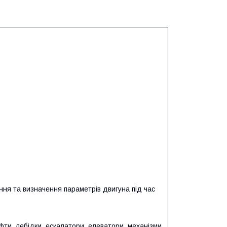
ння та визначення параметрів двигуна під час
іфти, лебідки, ескалатори, елеватори, механізми