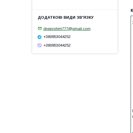
dneprohim777@gmail.com
+380953044252
+380953044252