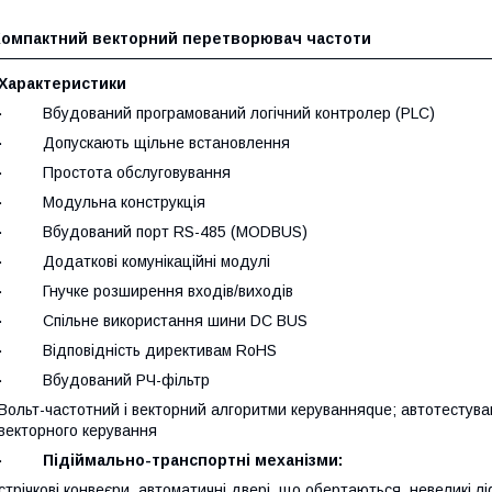
Компактний векторний перетворювач частоти
Характеристики
· Вбудований програмований логічний контролер (PLC)
· Допускають щільне встановлення
· Простота обслуговування
· Модульна конструкція
· Вбудований порт RS-485 (MODBUS)
· Додаткові комунікаційні модулі
· Гнучке розширення входів/виходів
· Спільне використання шини DC BUS
· Відповідність директивам RoHS
· Вбудований РЧ-фільтр
Вольт-частотний і векторний алгоритми керуванняque; автотестува
векторного керування
·
Підіймально-транспортні механізми:
стрічкові конвеєри, автоматичні двері, що обертаються, невеликі л