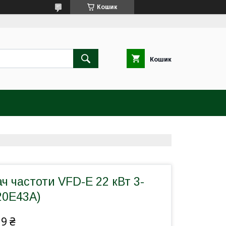
Кошик
Кошик
 частоти VFD-E 22 кВт 3-
20E43А)
19 ₴