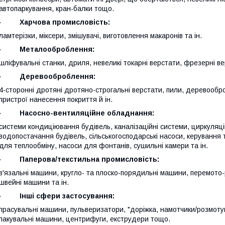
автопаркування, кран-балки тощо.
·
Харчова промисловість:
ламтерізки, міксери, змішувачі, виготовлення макаронів та ін.
·
Металооброблення:
шліфувальні станки, дриля, невеликі токарні верстати, фрезерні вер
·
Деревооброблення:
4-сторонні дротяні дротяно-строгальні верстати, пили, деревообро
пристрої нанесення покриття й ін.
·
Насосно-вентиляційне обладнання:
системи кондиціювання будівель, каналізаційні системи, циркуляці
водопостачання будівель, сільськогосподарські насоси, керування
для теплообміну, насоси для фонтанів, сушильні камери та ін.
·
Паперова/текстильна промисловість:
в'язальні машини, кругло- та плоско-порядильні машини, перемото-
швейні машини та ін.
·
Інші сфери застосування:
прасувальні машини, пульверизатори, "доріжка, намотчики/розмотув
пакувальні машини, центрифуги, екструдери тощо.