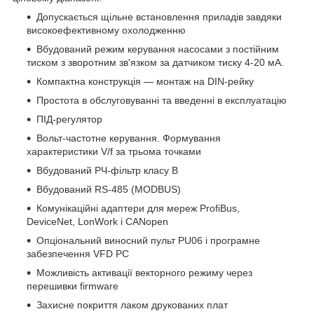
Допускається щільне встановлення приладів завдяки
високоефективному охолодженню
Вбудований режим керування насосами з постійним
тиском з зворотним зв'язком за датчиком тиску 4-20 мА.
Компактна конструкція — монтаж на DIN-рейку
Простота в обслуговуванні та введенні в експлуатацію
ПІД-регулятор
Вольт-частотне керування. Формування
характеристики V/f за трьома точками
Вбудований РЧ-фільтр класу B
Вбудований RS-485 (MODBUS)
Комунікаційні адаптери для мереж ProfiBus,
DeviceNet, LonWork і CANopen
Опціональний виносний пульт PU06 і програмне
забезпечення VFD PC
Можливість активації векторного режиму через
перешивки firmware
Захисне покриття лаком друкованих плат