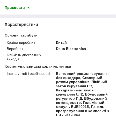
Приховати
Характеристики
Основні атрибути
Країна виробник
Китай
Виробник
Delta Electronics
Кількість дискретних
1
виходів
Користувальницькі характеристики
Інші функції і особливості
Векторний режим керування
без енкодера, Скалярний
режим управління, Лінійний
закон керування U/f,
Квадратичний закон
керування U/f2, Вбудований
регулятор ПІД, Вбудований
потенціометр, Гальмівний
модуль BUE40015, Панель
програмування в комплекті з
ПЧ - незнімна