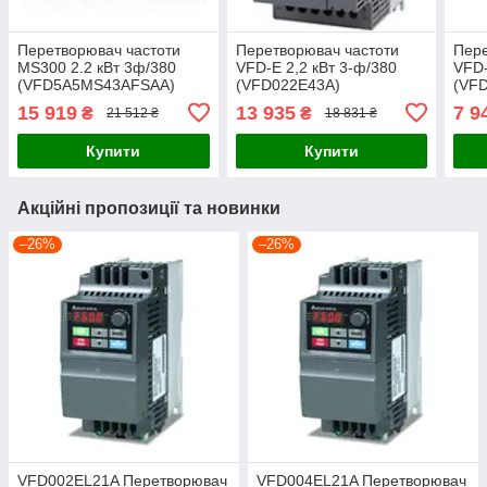
Перетворювач частоти
Перетворювач частоти
Пере
MS300 2.2 кВт 3ф/380
VFD-E 2,2 кВт 3-ф/380
VFD-
(VFD5A5MS43AFSAA)
(VFD022E43А)
(VF
15 919
13 935
7 9
₴
₴
21 512 ₴
18 831 ₴
Купити
Купити
Акційні пропозиції та новинки
–26%
–26%
VFD002EL21A Перетворювач
VFD004EL21A Перетворювач