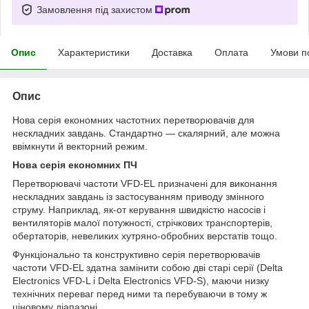
Замовлення під захистом
Опис
Характеристики
Доставка
Оплата
Умови п
Опис
Нова серія економних частотних перетворювачів для
нескладних завдань. Стандартно — скалярний, але можна
ввімкнути й векторний режим.
Нова серія економних ПЧ
Перетворювачі частоти VFD-EL призначені для виконання
нескладних завдань із застосуванням приводу змінного
струму. Наприклад, як-от керування швидкістю насосів і
вентиляторів малої потужності, стрічкових транспортерів,
обертаторів, невеликих хутряно-обробних верстатів тощо.
Функціонально та конструктивно серія перетворювачів
частоти VFD-EL здатна замінити собою дві старі серії (Delta
Electronics VFD-L і Delta Electronics VFD-S), маючи низку
технічних переваг перед ними та перебуваючи в тому ж
ціновому діапазоні.