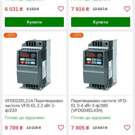
6 031
7 916
₴
₴
8 150 ₴
10 697 ₴
Купити
Купити
–26%
–26%
VFD022EL21A Перетворювач
Перетворювач частоти VFD-
частоти VFD-EL 2.2 кВт 1-
EL 0.4 кВт 3-ф/380
ф/220
(VFD004EL43A)
Готово до відправки
Готово до відправки
9 789
7 805
₴
₴
13 228 ₴
10 547 ₴