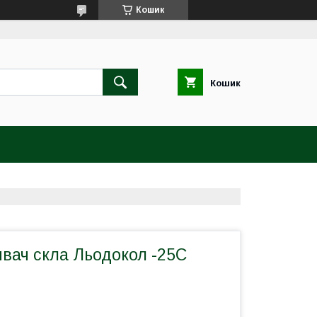
Кошик
Кошик
вач скла Льодокол -25С