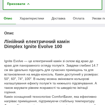
Приховати
Опис
Характеристики
Доставка
Оплата
Умови п
Опис
Лінійний електричний камін
Dimplex Ignite Evolve 100
Ignite Evolve — це електричний камін зі склом від краю до
краю для панорамного огляду полум’я. Завдяки глибині 14.7
см він ідеально підходить для сучасних приміщень та для
встановлення на медіа-консоль. Камін доступний у розмірах:
50″, 60″, 74″, 100″. В ньому можна змінювати кольорові
налаштування ефекту полум’я та нижнього підсвічування. А
також керувати рівнем яскравості та швидкістю імітації
горіння.
Камін оснащений технологією Comfort$aver, яка ефективно
нагріває приміщення, підтримуючи стабільну температуру.