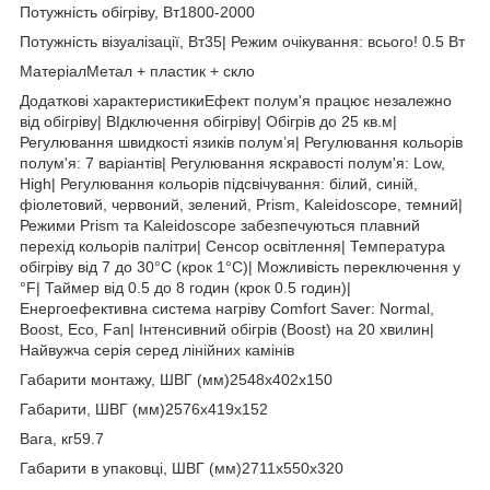
Потужність обігріву, Вт1800-2000
Потужність візуалізації, Вт35| Режим очікування: всього! 0.5 Вт
МатеріалМетал + пластик + скло
Додаткові характеристикиЕфект полум'я працює незалежно
від обігріву| ВІдключення обігріву| Обігрів до 25 кв.м|
Регулювання швидкості язиків полумʼя| Регулювання кольорів
полум'я: 7 варіантів| Регулювання яскравості полум'я: Low,
High| Регулювання кольорів підсвічування: білий, синій,
фіолетовий, червоний, зелений, Prism, Kaleidoscope, темний|
Режими Prism та Kaleidoscope забезпечуються плавний
перехід кольорів палітри| Сенсор освітлення| Температура
обігріву від 7 до 30°C (крок 1°C)| Можливість переключення у
°F| Таймер від 0.5 до 8 годин (крок 0.5 годин)|
Енергоефективна система нагріву Comfort Saver: Normal,
Boost, Eco, Fan| Інтенсивний обігрів (Boost) на 20 хвилин|
Найвужча серія серед лінійних камінів
Габарити монтажу, ШВГ (мм)2548x402x150
Габарити, ШВГ (мм)2576x419x152
Вага, кг59.7
Габарити в упаковці, ШВГ (мм)2711x550x320