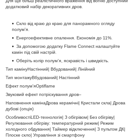
Для ще більш реалістичного враження від вогню доступний
додатковий набір декоративних дров.
Скло від краю до краю для панорамного огляду
полум'я.
Енергоефективне опалення. Економія до 11%.
За допомогою додатку Flame Connect налаштуйте
камін під свій настрій.
Оберіть колір полум'я, яскравість і швидкість.
Тип камінуНастінний| Вбудований| Лінійний
Тип монтажуВбудований| Настінний
Ефект полум'яOptiflame
Звуковий ефект потріскування дров–
Наповнення камінаДрова керамічні| Кристали скла| Дрова
дубові (опція)
ОсобливостіLED-технологія| З обігрівом| Без обігріву|
Регулювання обігріву: температурний режим| Режим
холодного обдування| Таймер відключення| З пультом ДК|
Плоске скло| Управління зі смартфону