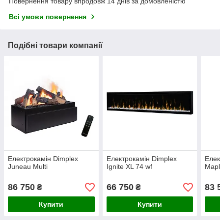
Повернення товару впродовж 14 днів за домовленістю
Всі умови повернення
Подібні товари компанії
Електрокамін Dimplex
Електрокамін Dimplex
Елек
Juneau Multi
Ignite XL 74 wf
Mapl
86 750
66 750
83 
₴
₴
Купити
Купити