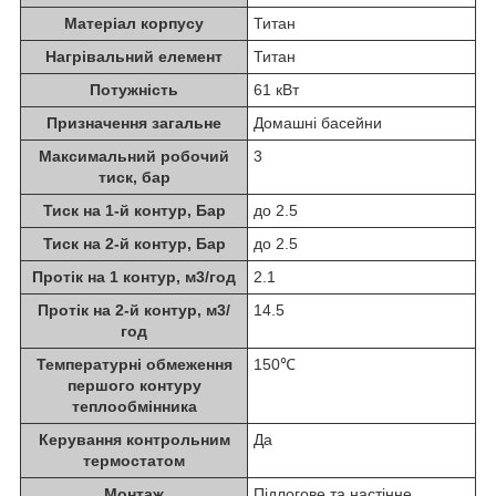
Матеріал корпусу
Титан
Нагрівальний елемент
Титан
Потужність
61 кВт
Призначення загальне
Домашні басейни
Максимальний робочий
3
тиск, бар
Тиск на 1-й контур, Бар
до 2.5
Тиск на 2-й контур, Бар
до 2.5
Протік на 1 контур, м3/год
2.1
Протік на 2-й контур, м3/
14.5
год
Температурні обмеження
150℃
першого контуру
теплообмінника
Керування контрольним
Да
термостатом
Монтаж
Підлогове та настінне