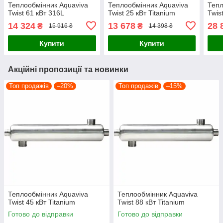
Теплообмінник Aquaviva
Теплообмінник Aquaviva
Тепл
Twist 61 кВт 316L
Twist 25 кВт Titanium
Twis
14 324
13 678
28 
₴
₴
15 916 ₴
14 398 ₴
Купити
Купити
Акційні пропозиції та новинки
Топ продажів
–20%
Топ продажів
–15%
Теплообмінник Aquaviva
Теплообмінник Aquaviva
Twist 45 кВт Titanium
Twist 88 кВт Titanium
Готово до відправки
Готово до відправки