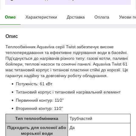
Опис
Характеристики
Доставка
Оплата
Умови п
Опис
Теплообмінник Aquaviva серії Twist забезпечує високе
теплопередавання та ефективне підігрівання води в басейні.
Під'єднується до нагрівачів різного типу: газові котли, паливні
бойлери, теплові насоси та сонячні панелі. Aquaviva Twist 61
має титановий корпус і титанові пластини стійкі до корозії. Це
гарантує надійну та довговічну роботу обладнання.
Потужність: 61 кВт
Титановий корпус і титановий нагрівальний елемент
Первинний контур: 11⁄2"
Вторинний контур: 11⁄2"
Тип теплообмінника
Трубчастий
Підходить для солоної або
Да
морської води