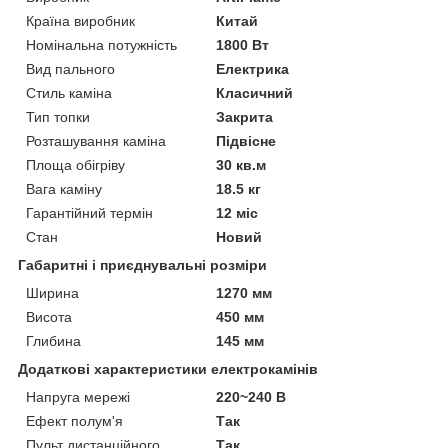
Країна виробник
Китай
Номінальна потужність
1800 Вт
Вид пального
Електрика
Стиль каміна
Класичний
Тип топки
Закрита
Розташування каміна
Підвісне
Площа обігріву
30 кв.м
Вага каміну
18.5 кг
Гарантійний термін
12 міс
Стан
Новий
Габаритні і приєднувальні розміри
Ширина
1270 мм
Висота
450 мм
Глибина
145 мм
Додаткові характеристики електрокамінів
Напруга мережі
220~240 В
Ефект полум'я
Так
Пульт дистанційного
Так