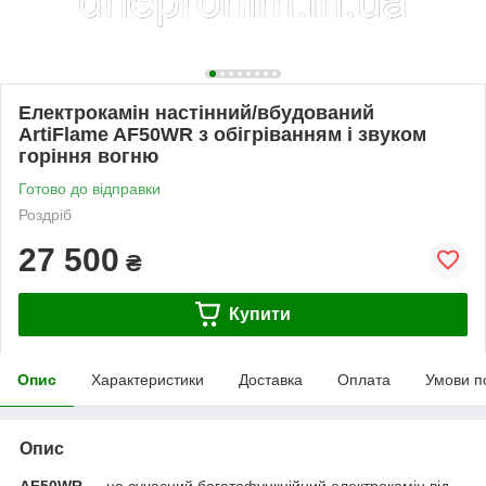
Електрокамін настінний/вбудований
ArtiFlame AF50WR з обігріванням і звуком
горіння вогню
Готово до відправки
Роздріб
27 500
₴
Купити
Опис
Характеристики
Доставка
Оплата
Умови п
Опис
AF50WR
— це сучасний багатофункційний електрокамін від