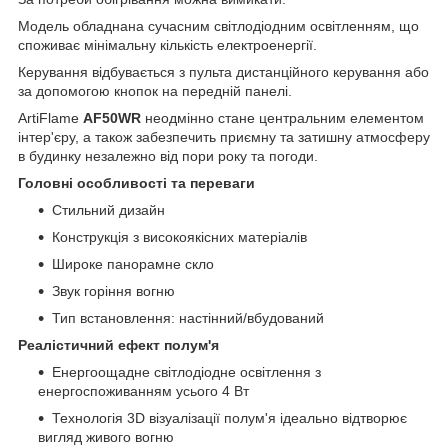
Модель обладнана сучасним світлодіодним освітленням, що
споживає мінімальну кількість електроенергії.
Керування відбувається з пульта дистанційного керування або
за допомогою кнопок на передній панелі.
ArtiFlame
AF50WR
неодмінно стане центральним елементом
інтер'єру, а також забезпечить приємну та затишну атмосферу
в будинку незалежно від пори року та погоди.
Головні особливості та переваги
Стильний дизайн
Конструкція з високоякісних матеріалів
Широке панорамне скло
Звук горіння вогню
Тип встановлення: настінний/вбудований
Реалістичний ефект полум'я
Енергоощадне світлодіодне освітлення з
енергоспоживанням усього 4 Вт
Технологія 3D візуалізації полум'я ідеально відтворює
вигляд живого вогню