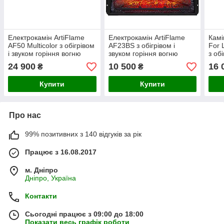
Електрокамін ArtiFlame
Електрокамін ArtiFlame
Камі
AF50 Multicolor з обігрівом
AF23BS з обігрівом і
For 
і звуком горіння вогню
звуком горіння вогню
з об
горі
24 900
10 500
16 
₴
₴
Купити
Купити
Про нас
99% позитивних з 140 відгуків за рік
Працює з 16.08.2017
м. Дніпро
Дніпро, Україна
Контакти
Сьогодні працює з 09:00 до 18:00
Показати весь графік роботи