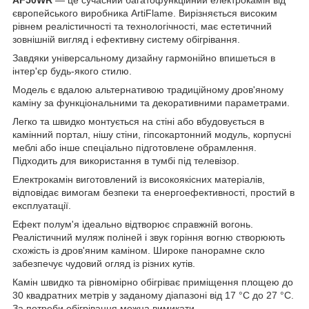
європейського виробника ArtiFlame. Вирізняється високим
рівнем реалістичності та технологічності, має естетичний
зовнішній вигляд і ефективну систему обігрівання.
Завдяки універсальному дизайну гармонійно впишеться в
інтер'єр будь-якого стилю.
Модель є вдалою альтернативою традиційному дров'яному
каміну за функціональними та декоративними параметрами.
Легко та швидко монтується на стіні або вбудовується в
камінний портал, нішу стіни, гіпсокартонний модуль, корпусні
меблі або інше спеціально підготовлене обрамлення.
Підходить для використання в тумбі під телевізор.
Електрокамін виготовлений із високоякісних матеріалів,
відповідає вимогам безпеки та енергоефективності, простий в
експлуатації.
Ефект полум'я ідеально відтворює справжній вогонь.
Реалістичний муляж поліней і звук горіння вогню створюють
схожість із дров'яним каміном. Широке панорамне скло
забезпечує чудовий огляд із різних кутів.
Камін швидко та рівномірно обігріває приміщення площею до
30 квадратних метрів у заданому діапазоні від 17 °C до 27 °C.
За потреби обігрівання можна вимикати.