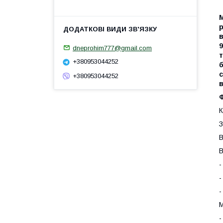
р
в
9
dneprohim777@gmail.com
т
+380953044252
б
+380953044252
в
Ф
К
З
В
В
-
-
-
М
-