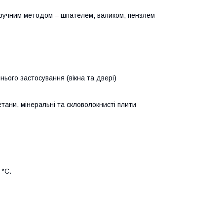
зручним методом – шпателем, валиком, пензлем
нього застосування (вікна та двері)
ретани, мінеральні та скловолокнисті плити
 °C.