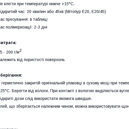
е клеїти при температурі нижче +15°C.
ідкритий час: 20 хвилин або 45хв (Мітопур Е20, Е20/45)
ас пресування: в таблиці
ас полімеризації: 2-3 дні
Витрата:
2
5 - 200 г/м
алежить від пористості поверхонь
берігання:
 герметично закритій оригінальній упаковці в сухому місці при темп
25°C. Берегти від вологи. При контакті з вологою виділяється вугл
ідкриті дози слід використати якомога швидше.
лей, що зберігається належним чином, можна використовувати щон