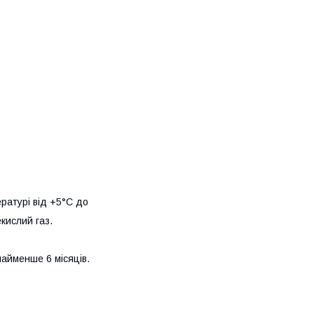
ературі від +5°C до
екислий газ.
айменше 6 місяців.