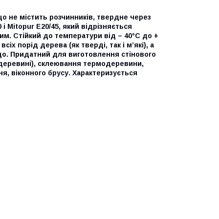
о не містить розчинників, твердне через
 і Mitopur E20/45, який відрізняється
м. Стійкий до температури від – 40°C до +
іх порід дерева (як тверді, так і м’які), а
ощо. Придатний для виготовлення стінового
м деревині), склеювання термодеревини,
я, віконного брусу. Характеризується