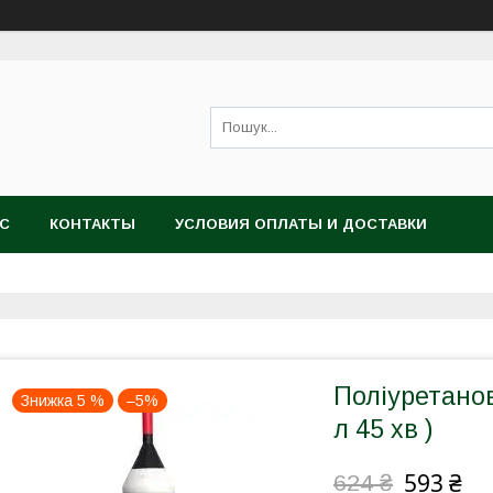
АС
КОНТАКТЫ
УСЛОВИЯ ОПЛАТЫ И ДОСТАВКИ
Поліуретано
Знижка 5 %
–5%
л 45 хв )
593 ₴
624 ₴