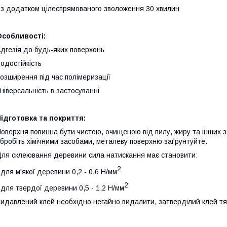
 з додатком цілеспрямованого зволоження 30 хвилин
Особливості:
дгезія до будь-яких поверхонь
одостійкість
озширення під час полімеризації
ніверсальність в застосуванні
ідготовка та покриття:
оверхня повинна бути чистою, очищеною від пилу, жиру та інших 
бробіть хімічними засобами, металеву поверхню заґрунтуйте.
ля склеювання деревини сила натискання має становити:
2
 для м'якої деревини 0,2 - 0,6 Н/мм
2
 для твердої деревини 0,5 - 1,2 Н/мм
идавлений клей необхідно негайно видалити, затверділий клей т