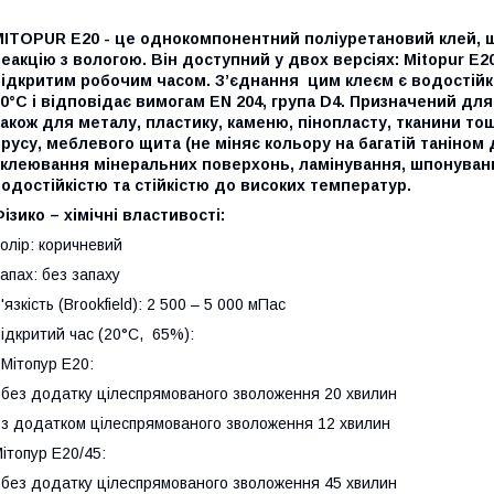
MITOPUR E
20
- це однокомпонентний поліуретановий клей, щ
еакцію з вологою. Він доступний у двох версіях: Mitopur E20
ідкритим робочим часом. З’єднання цим клеєм є водостійки
0°C і відповідає вимогам EN 204, група D4. Призначений для вс
акож для металу, пластику, каменю, пінопласту, тканини т
русу, меблевого щита (не міняє кольору на багатій таніно
склеювання мінеральних поверхонь, ламінування, шпонуванн
одостійкістю та стійкістю до високих температур.
ізико – хімічні властивості:
олір: коричневий
апах: без запаху
'язкість (Brookfield): 2 500 – 5 000 мПас
ідкритий час (20°C, 65%):
 Мітопур Е20:
 без додатку цілеспрямованого зволоження 20 хвилин
 з додатком цілеспрямованого зволоження 12 хвилин
ітопур Е20/45:
 без додатку цілеспрямованого зволоження 45 хвилин