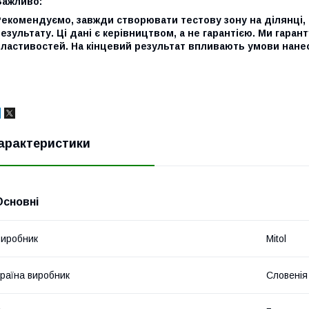
Важливо:
Рекомендуємо, завжди створювати тестову зону на ділянці,
езультату. Ці дані є керівництвом, а не гарантією. Ми гаран
ластивостей. На кінцевий результат впливають умови нанесе
арактеристики
Основні
иробник
Mitol
раїна виробник
Словенія