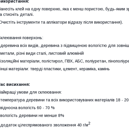
Використання:
анесіть клей на одну поверхню, яка є менш пористою, будь-яким 
а стисніть деталі.
Очистіть інструменти та аплікатори відразу після використання).
клеювання поверхонь:
 деревина всіх видів, деревина з підвищеною вологістю для зовніш
 метали, різні види сталі, листовий алюміній
 ізоляційні матеріали, полістирол, ПВХ, АБС, поліуретан, пінополіу
 інші матеріали: тверді пластики, цемент, кераміка, камінь
ас висихання:
айкращі умови для склеювання:
 температура деревини та всіх використовуваних матеріалів 18 - 20
 відносна вологість 60 - 70 %
 вологість деревини не менше 8%
2
 додаток цілеспрямованого зволоження 40 г/м