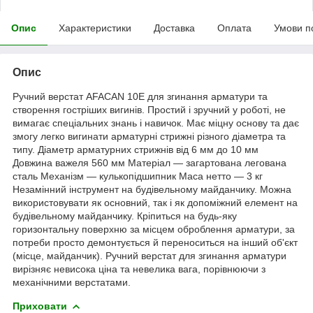
Опис
Характеристики
Доставка
Оплата
Умови п
Опис
Ручний верстат AFACAN 10Е для згинання арматури та
створення гостріших вигинів. Простий і зручний у роботі, не
вимагає спеціальних знань і навичок. Має міцну основу та дає
змогу легко вигинати арматурні стрижні різного діаметра та
типу. Діаметр арматурних стрижнів від 6 мм до 10 мм
Довжина важеля 560 мм Матеріал — загартована легована
сталь Механізм — кулькопідшипник Маса нетто — 3 кг
Незамінний інструмент на будівельному майданчику. Можна
використовувати як основний, так і як допоміжний елемент на
будівельному майданчику. Кріпиться на будь-яку
горизонтальну поверхню за місцем оброблення арматури, за
потреби просто демонтується й переноситься на інший об'єкт
(місце, майданчик). Ручний верстат для згинання арматури
вирізняє невисока ціна та невелика вага, порівнюючи з
механічними верстатами.
Приховати