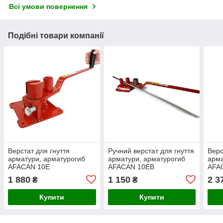
Всі умови повернення
Подібні товари компанії
Верстат для гнуття
Ручний верстат для гнуття
Верс
арматури, арматурогиб
арматури, арматурогиб
арма
AFACAN 10Е
AFACAN 10EB
AFA
1 880
1 150
2 3
₴
₴
Купити
Купити