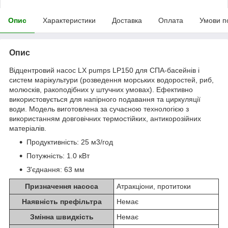
Опис
Характеристики
Доставка
Оплата
Умови п
Опис
Відцентровий насос LX pumps LP150 для СПА-басейнів і
систем марікультури (розведення морських водоростей, риб,
молюсків, ракоподібних у штучних умовах). Ефективно
використовується для напірного подавання та циркуляції
води. Модель виготовлена за сучасною технологією з
використанням довговічних термостійких, антикорозійних
матеріалів.
Продуктивність: 25 м3/год
Потужність: 1.0 кВт
З'єднання: 63 мм
Призначення насоса
Атракціони, протитоки
Наявність префільтра
Немає
Змінна швидкість
Немає