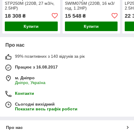
STP250M (220В, 27 м3/ч,
SWIM075M (220В, 16 м3/
LP25
2.5HP)
год, 1.2НР)
2.5Н
18 308
15 548
22 
₴
₴
Купити
Купити
Про нас
99% позитивних з 140 відгуків за рік
Працює з 16.08.2017
м. Дніпро
Дніпро, Україна
Контакти
Сьогодні вихідний
Показати весь графік роботи
Про нас