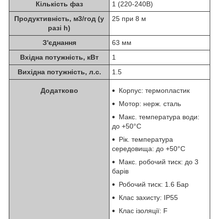
Кількість фаз
1 (220-240В)
Продуктивність, м3/год (у
25 при 8 м
разі h)
З'єднання
63 мм
Вхідна потужність, кВт
1
Вихідна потужність, л.с.
1.5
Додатково
Корпус: термопластик
Мотор: нерж. сталь
Макс. температура води:
до +50°C
Рік. температура
середовища: до +50°C
Макс. робочий тиск: до 3
барів
Робочий тиск: 1.6 Бар
Клас захисту: IP55
Клас ізоляції: F