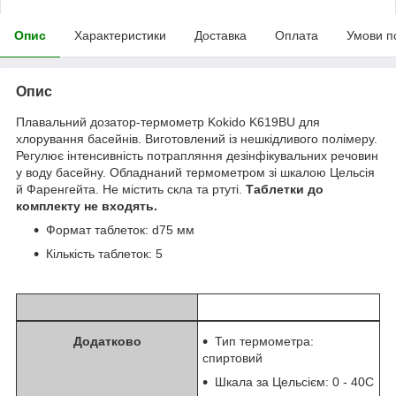
Опис
Характеристики
Доставка
Оплата
Умови п
Опис
Плавальний дозатор-термометр Kokido K619BU для
хлорування басейнів. Виготовлений із нешкідливого полімеру.
Регулює інтенсивність потрапляння дезінфікувальних речовин
у воду басейну. Обладнаний термометром зі шкалою Цельсія
й Фаренгейта. Не містить скла та ртуті.
Таблетки до
комплекту не входять.
Формат таблеток: d75 мм
Кількість таблеток: 5
Додатково
Тип термометра:
спиртовий
Шкала за Цельсієм: 0 - 40С