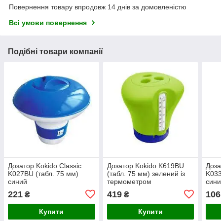
Повернення товару впродовж 14 днів за домовленістю
Всі умови повернення
Подібні товари компанії
Дозатор Kokido Classic
Дозатор Kokido K619BU
Доза
K027BU (табл. 75 мм)
(табл. 75 мм) зелений із
K033
синий
термометром
син
221
419
106
₴
₴
Купити
Купити