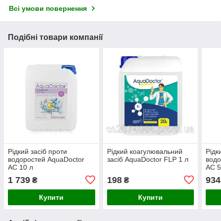
Всі умови повернення
Подібні товари компанії
Рідкий засіб проти
Рідкий коагулювальний
Рідк
водоростей AquaDoctor
засіб AquaDoctor FLР 1 л
водо
AC 10 л
AC 5
1 739
198
934
₴
₴
Купити
Купити