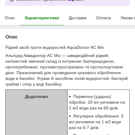
Опис
Характеристики
Доставка
Оплата
Умови 
Опис
Рідкий засіб проти водоростей AquaDoctor AC Mix
Альгіцид Аквадоктор АС Mix — швидкодійний рідкий,
непінястий хімічний склад із потужною бактерицидною,
протигрибковою, противоторослузовою та протиспортовою
дією. Призначений для проведення шокового оброблення
води в басейні. Усуває й запобігає появі водоростей, бактерій,
грибків і спор у воді басейну.
Додатково
Первинна (ударна)
обробка: 20 мл речовини на
1 м3 води раз на 60 днів
Регулярне оброблення: 5
мл речовини на 1 м3 води
раз на 5-7 днів