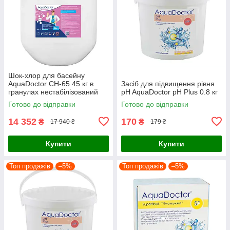
Шок-хлор для басейну
AquaDoctor CH-65 45 кг в
Засіб для підвищення рівня
гранулах нестабілізований
pH AquaDoctor pH Plus 0.8 кг
Готово до відправки
Готово до відправки
14 352
170
₴
₴
17 940 ₴
179 ₴
Купити
Купити
Топ продажів
–5%
Топ продажів
–5%