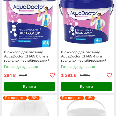
Шок-хлор для басейну
Шок-хлор для басейну
AquaDoctor CH-65 0.8 кг в
AquaDoctor CH-65 4 кг в
гранулах нестабілізований
гранулах нестабілізований
Готово до відправки
Готово до відправки
294
1 391
₴
₴
368 ₴
1 739 ₴
Купити
Купити
Топ продажів
–20%
Топ продажів
–5%