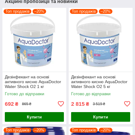
Акційні пропозиції та новинки
Топ продажів
–20%
Топ продажів
–20%
Дезінфекант на основі
Дезінфекант на основі
активного кисню AquaDoctor
активного кисню AquaDoctor
Water Shock О2 1 кг
Water Shock О2 5 кг
Готово до відправки
Готово до відправки
692
2 815
₴
₴
865 ₴
3 519 ₴
Купити
Купити
Топ продажів
–20%
Топ продажів
–20%