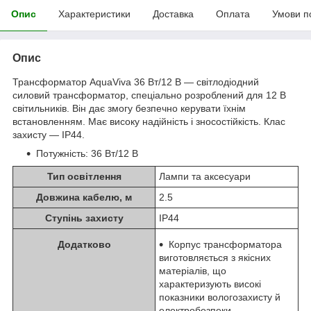
Опис
Характеристики
Доставка
Оплата
Умови п
Опис
Трансформатор AquaViva 36 Вт/12 В — світлодіодний
силовий трансформатор, спеціально розроблений для 12 В
світильників. Він дає змогу безпечно керувати їхнім
встановленням. Має високу надійність і зносостійкість. Клас
захисту — IP44.
Потужність: 36 Вт/12 В
Тип освітлення
Лампи та аксесуари
Довжина кабелю, м
2.5
Ступінь захисту
IP44
Додатково
Корпус трансформатора
виготовляється з якісних
матеріалів, що
характеризують високі
показники вологозахисту й
електробезпеки