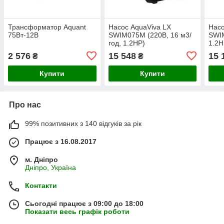
Трансформатор Aquant
Насос AquaViva LX
Насо
75Вт-12В
SWIM075M (220В, 16 м3/
SWIM
год, 1.2НР)
1.2H
2 576
15 548
15 
₴
₴
Купити
Купити
Про нас
99% позитивних з 140 відгуків за рік
Працює з 16.08.2017
м. Дніпро
Дніпро, Україна
Контакти
Сьогодні працює з 09:00 до 18:00
Показати весь графік роботи