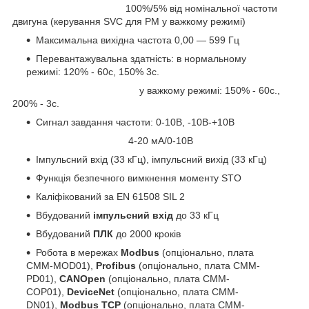
100%/5% від номінальної частоти
двигуна (керування SVC для PM у важкому режимі)
Максимальна вихідна частота 0,00 — 599 Гц
Перевантажувальна здатність: в нормальному
режимі: 120% - 60с, 150% 3с.
у важкому режимі: 150% - 60с.,
200% - 3с.
Сигнал завдання частоти: 0-10В, -10В-+10В
4-20 мА/0-10В
Імпульсний вхід (33 кГц), імпульсний вихід (33 кГц)
Функція безпечного вимкнення моменту STO
Каліфікований за EN 61508 SIL 2
Вбудований
імпульсний вхід
до 33 кГц
Вбудований
ПЛК
до 2000 кроків
Робота в мережах
Modbus
(опціонально, плата
CMM-MOD01),
Profibus
(опціонально, плата CMM-
PD01),
CANOpen
(опціонально, плата CMM-
COP01),
DeviceNet
(опціонально, плата CMM-
DN01),
Modbus TCP
(опціонально, плата CMM-