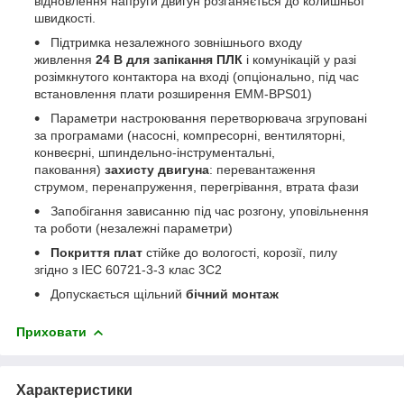
відновлення напруги двигун розганяється до колишньої
швидкості.
Підтримка незалежного зовнішнього входу
живлення
24 В для запікання ПЛК
і комунікацій у разі
розімкнутого контактора на вході (опціонально, під час
встановлення плати розширення EMM-BPS01)
Параметри настроювання перетворювача згруповані
за програмами (насосні, компресорні, вентиляторні,
конвеєрні, шпиндельно-інструментальні,
паковання)
захисту двигуна
: перевантаження
струмом, перенапруження, перегрівання, втрата фази
Запобігання зависанню під час розгону, уповільнення
та роботи (незалежні параметри)
Покриття плат
стійке до вологості, корозії, пилу
згідно з IEC 60721-3-3 клас 3C2
Допускається щільний
бічний монтаж
Приховати
Характеристики