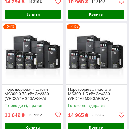
14 294
10 960
₴
₴
19 316 ₴
14 810 ₴
Купити
Купити
–26%
–26%
Перетворювач частоти
Перетворювач частоти
MS300 0.75 кВт 3ф/380
MS300 1.5 кВт 3ф/380
(VFD2A7MS43AFSAA)
(VFD4A2MS43AFSAA)
Готово до відправки
Готово до відправки
11 642
14 965
₴
₴
15 733 ₴
20 223 ₴
Купити
Купити