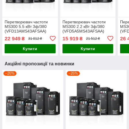
Перетворювач частоти
Перетворювач частоти
Пере
MS300 5.5 кВт 3ф/380
MS300 2.2 кВт 3ф/380
MS30
(VFD13AMS43AFSAA)
(VFD5A5MS43AFSAA)
(VF
22 949
15 919
26 
₴
₴
31 012 ₴
21 512 ₴
Купити
Купити
Акційні пропозиції та новинки
–26%
–26%