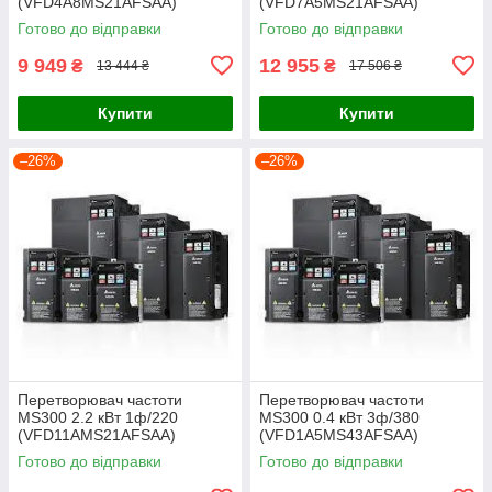
(VFD4A8MS21AFSAA)
(VFD7A5MS21AFSAA)
Готово до відправки
Готово до відправки
9 949
12 955
₴
₴
13 444 ₴
17 506 ₴
Купити
Купити
–26%
–26%
Перетворювач частоти
Перетворювач частоти
MS300 2.2 кВт 1ф/220
MS300 0.4 кВт 3ф/380
(VFD11AMS21AFSAA)
(VFD1A5MS43AFSAA)
Готово до відправки
Готово до відправки