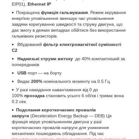
EIP01),
Ethernet IP
Покращена
функція гальмування
. Режим керування
енергією уповільнення зменшує час уповільнення
завдяки коригуванню швидкості та струму двигуна, що
дає змогу в деяких випадках обійтися без використання
гальмівних резисторів.
Вбудований
фільтр електромагнітної сумісності
С2
Наднизькі струми витоку
до 40% компактніший за
попередників
USB
порт — на борту
Видає
200%
номінального моменту на 0.5 Гц
У разі накидання навантаження від 0 до
100%
просадка
становить усього 6 об/хв і триває вона
0.2 сек.
Подолання короткочасних провалів
напруги
(Deceleration Energy Backup — DEB) Ця
функція керує уповільненням двигуна у разі
короткочасних провалів напруги для уникнення
механічних пошкоджень обладнання. Під час