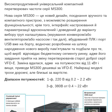
Високопродуктивний універсальний компактний
перетворювач частоти серії MS300.
Нова серія MS300 — це новий дизайн, поєднання зручного та
компактного пристрою, з можливістю розширення
функціональності, крім того, інтерфейс настроювання й
параметризації вдосконалений і доведений до варіанту
вибору груп налаштувань (керування конвеєром/або
вентилятором/або насосом і так далі), вбудований ПЛК і порт
USB вже на борту, водночас розробники на шляху
народження нового виробу пам'ятували та подбали про те,
щоб виріб відповідає бюджетному сегменту ринку, адже його
завдання прийти на зміну перетворювачів старої доброї серії
VFD-E. Заміна вдалася, адже на потужностях від 11 кВт і
вище, приводи MS300 дешевші за VFD-E. Найкращі моделі
трохи дорожчі, але близькі за вартістю.
Діапазон потужностей:
1-ф, 220 В від 0.2 ~ 2.2 кВт
3-ф, 380В от 0.4 ~ 22 кВт