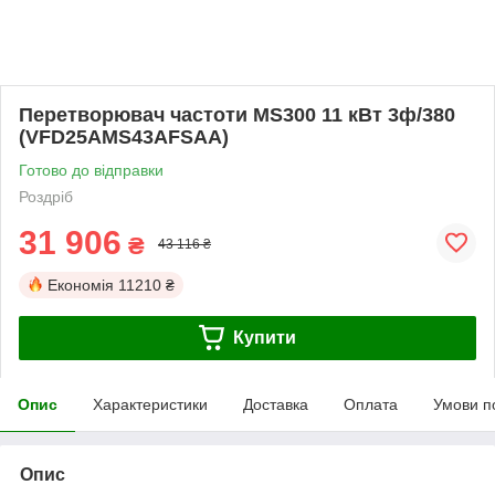
Перетворювач частоти MS300 11 кВт 3ф/380
(VFD25AMS43AFSAA)
Готово до відправки
Роздріб
31 906
₴
43 116 ₴
Економія
11210 ₴
Купити
Опис
Характеристики
Доставка
Оплата
Умови п
Опис