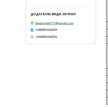
dneprohim777@gmail.com
+380953044252
+380953044252