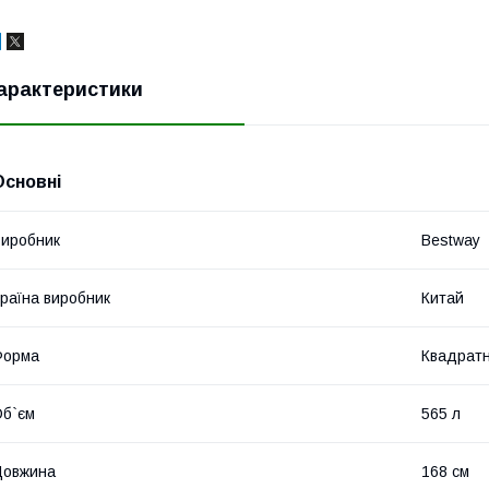
арактеристики
Основні
иробник
Bestway
раїна виробник
Китай
Форма
Квадрат
б`єм
565 л
Довжина
168 см