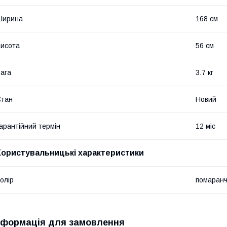
Ширина
168 см
исота
56 см
ага
3.7 кг
Стан
Новий
арантійний термін
12 міс
Користувальницькі характеристики
олір
помаранч
нформація для замовлення