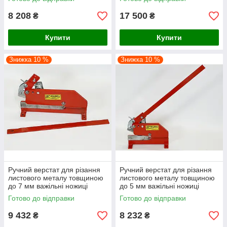
мм AFACAN 40К
8 208
17 500
₴
₴
Купити
Купити
Знижка 10 %
Знижка 10 %
Ручний верстат для різання
Ручний верстат для різання
листового металу товщиною
листового металу товщиною
до 7 мм важільні ножиці
до 5 мм важільні ножиці
AFACAN 3R7
AFACAN 3R5
Готово до відправки
Готово до відправки
9 432
8 232
₴
₴