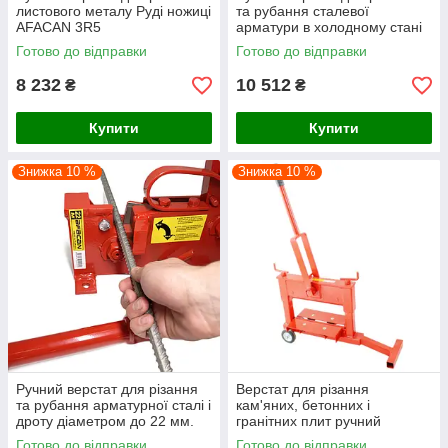
листового металу Руді ножиці
та рубання сталевої
AFACAN 3R5
арматури в холодному стані
діаметром до 26 мм Afacan
Готово до відправки
Готово до відправки
26MX
8 232
10 512
₴
₴
Купити
Купити
Знижка 10 %
Знижка 10 %
Ручний верстат для різання
Верстат для різання
та рубання арматурної сталі і
кам'яних, бетонних і
дроту діаметром до 22 мм.
гранітних плит ручний
Afacan 22MM
переносний товщиною до 40
Готово до відправки
Готово до відправки