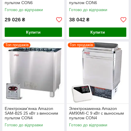
пультом CON6
пультом CON6
Готово до відправки
Готово до відправки
29 026
38 042
₴
₴
Купити
Купити
Топ продажів
Топ продажів
Електрокам'янка Amazon
Электрокаменка Amazon
SAM-B25 25 кВт з виносним
AM90MI-C 9 кВт с выносным
пультом CON4
пультом CON4
(нержавеющая сталь AISI
Готово до відправки
Готово до відправки
430)