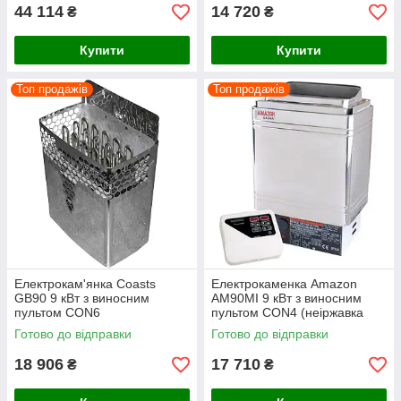
44 114
14 720
₴
₴
Купити
Купити
Топ продажів
Топ продажів
Електрокам'янка Coasts
Електрокаменка Amazon
GB90 9 кВт з виносним
AM90MI 9 кВт з виносним
пультом CON6
пультом CON4 (неіржавка
сталь AISI 201)
Готово до відправки
Готово до відправки
18 906
17 710
₴
₴