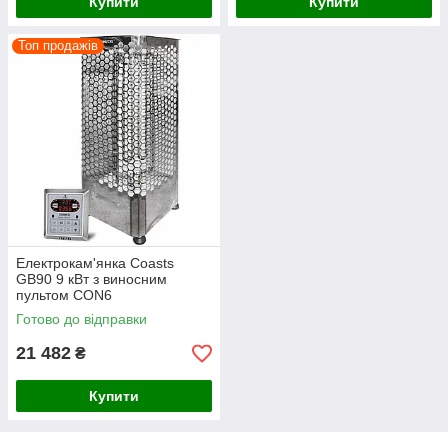
Купити
Купити
Топ продажів
Електрокам'янка Coasts
GB90 9 кВт з виносним
пультом CON6
Готово до відправки
21 482
₴
Купити