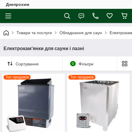
Днепрохим
Товари та послуги
Обладнання для саун
Електрокам'
Електрокам'янки для сауни і лазні
Сортування
0
Фільтри
Топ продажів
Топ продажів