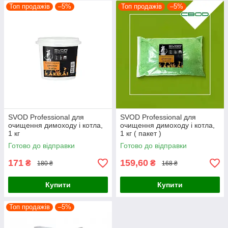
Даний продукт є ефективним, якісним і доступним засобом
Топ продажів
–5%
Топ продажів
–5%
немеханічного очищення димоходів, камінів, твердопаливних
котлів та печей.
SVOD Professional для
SVOD Professional для
очищення димоходу і котла,
очищення димоходу і котла,
1 кг
1 кг ( пакет )
Готово до відправки
Готово до відправки
171
159,60
₴
₴
180 ₴
168 ₴
Купити
Купити
Топ продажів
–5%