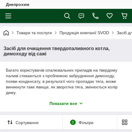
Днепрохим
Товари та послуги
Продукція компанії SVOD
Засіб д
Засіб для очищення твердопаливного котла,
димоходу від сажі
Багато користувачів опалювальних приладів на твердому
паливі стикаються з проблемою забруднення димоходу,
появи конденсату, в результаті чого пропадає тяга, може
виникнути таке явище, як зворотна тяга, змінюється колір
диму.
Причиною креазота в димоході може бути:
Показати все
використання тільки зпиляних дров
неутеплений або погано утеплений димар
використання смолянистих порід дров - ялини або
Сортування
0
Фільтри
сосни.