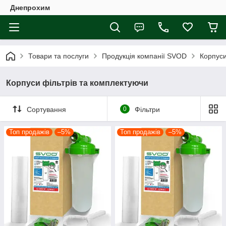
Днепрохим
Товари та послуги
Продукція компанії SVOD
Корпуси
Корпуси фільтрів та комплектуючи
Сортування
0
Фільтри
Топ продажів
–5%
Топ продажів
–5%