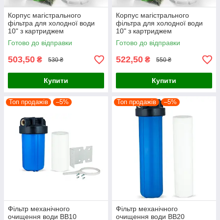
Корпус магістрального
Корпус магістрального
фільтра для холодної води
фільтра для холодної води
10" з картриджем
10" з картриджем
механічного очищення (L1 /
механічного очищення (L3/4)
Готово до відправки
Готово до відправки
2) підключення - латунна
підключення - латунна різьба
різьба
503,50
522,50
₴
₴
530 ₴
550 ₴
Купити
Купити
Топ продажів
–5%
Топ продажів
–5%
Фільтр механічного
Фільтр механічного
очищення води ВВ10
очищення води ВВ20