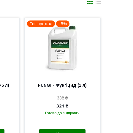
Топ продаж
–5%
75 л)
FUNGI - Фунгіцид (1 л)
338 ₴
321 ₴
Готово до відправки