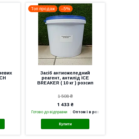
Топ продаж
–5%
невих
Засіб антиожеледний
NCH
реагент, антилід ICE
BREAKER ( 10 кг ) розсип
1 508 ₴
1 433 ₴
Готово до відправки
Оптом і в роздріб
Купити