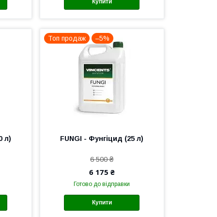
Купити
Топ продаж
–5%
0 л)
FUNGI - Фунгіцид (25 л)
6 500 ₴
6 175 ₴
Готово до відправки
Купити