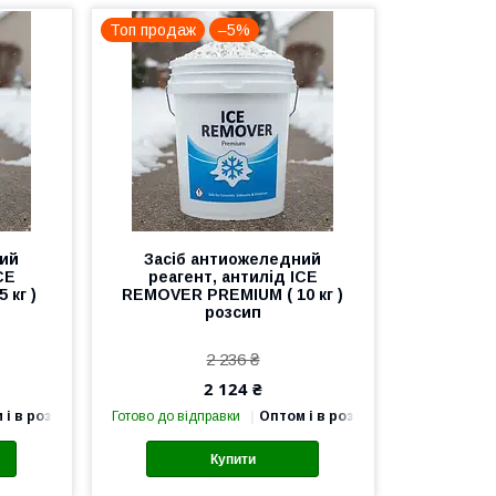
Топ продаж
–5%
ний
Засіб антиожеледний
CE
реагент, антилід ICE
 кг )
REMOVER PREMIUM ( 10 кг )
розсип
2 236 ₴
2 124 ₴
 і в роздріб
Готово до відправки
Оптом і в роздріб
Купити