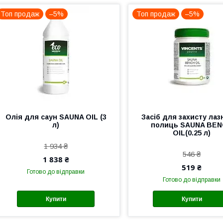
Топ продаж
–5%
Топ продаж
–5%
Олія для саун SAUNA OIL (3
Засіб для захисту лаз
л)
полиць SAUNA BE
OIL(0.25 л)
1 934 ₴
546 ₴
1 838 ₴
519 ₴
Готово до відправки
Готово до відправки
Купити
Купити