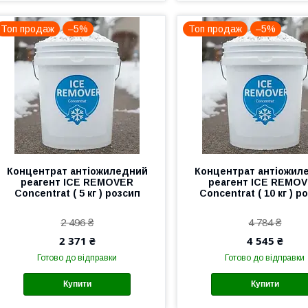
Топ продаж
–5%
Топ продаж
–5%
Концентрат антіожиледний
Концентрат антіожил
реагент ICE REMOVER
реагент ICE REMO
Concentrat ( 5 кг ) розсип
Concentrat ( 10 кг ) р
2 496 ₴
4 784 ₴
2 371 ₴
4 545 ₴
Готово до відправки
Готово до відправки
Купити
Купити