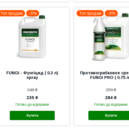
Топ продаж
–5%
Топ продаж
–5%
FUNGI - Фунгіцид ( 0.3 л)
Противогрибковое ср
spray
FUNGI PRO ( 0.75 л
248 ₴
299 ₴
235 ₴
284 ₴
Готово до відправки
Готово до відправки
Купити
Купити