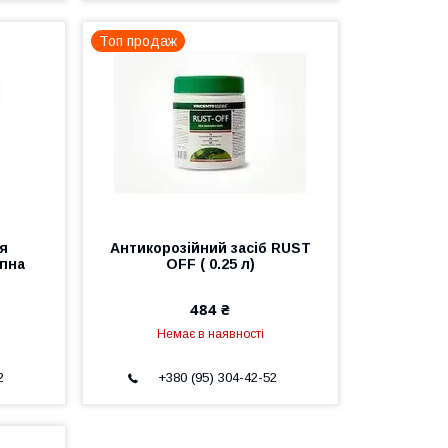
Топ продаж
ня
Антикорозійний засіб RUST
пна
OFF ( 0.25 л)
484 ₴
Немає в наявності
2
+380 (95) 304-42-52