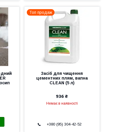
Топ продаж
едний
Засіб для чищення
VER
цементних плям, вапна
озсип
CLEAN (5 л)
936 ₴
Немає в наявності
+380 (95) 304-42-52