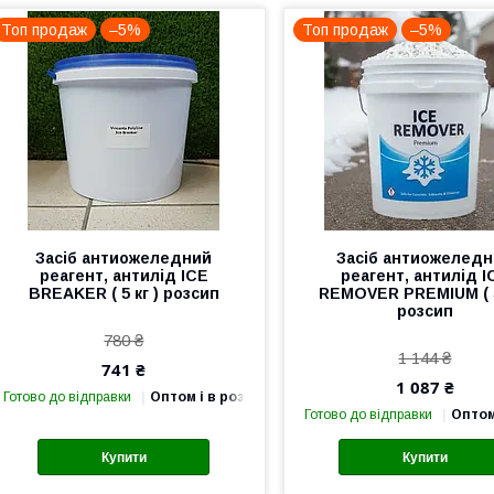
Топ продаж
–5%
Топ продаж
–5%
Засіб антиожеледний
Засіб антиожелед
реагент, антилід ICE
реагент, антилід I
BREAKER ( 5 кг ) розсип
REMOVER PREMIUM ( 5
розсип
780 ₴
1 144 ₴
741 ₴
1 087 ₴
Готово до відправки
Оптом і в роздріб
Готово до відправки
Оптом
Купити
Купити