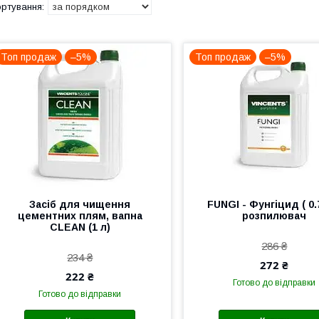
Топ продаж
–5%
Топ продаж
–5%
Засіб для чищення
FUNGI - Фунгіцид ( 0.
цементних плям, вапна
розпилювач
CLEAN (1 л)
286 ₴
234 ₴
272 ₴
222 ₴
Готово до відправки
Готово до відправки