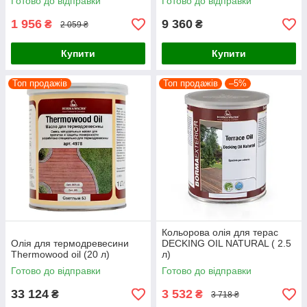
Готово до відправки
Готово до відправки
1 956
9 360
₴
₴
2 059 ₴
Купити
Купити
Топ продажів
Топ продажів
–5%
Кольорова олія для терас
Олія для термодревесини
DECKING OIL NATURAL ( 2.5
Thermowood oil (20 л)
л)
Готово до відправки
Готово до відправки
33 124
3 532
₴
₴
3 718 ₴