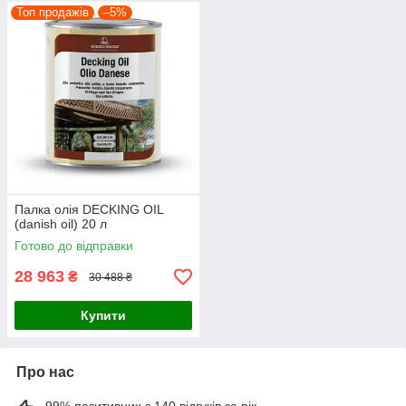
Топ продажів
–5%
Палка олія DECKING OIL
(danish oil) 20 л
Готово до відправки
28 963
₴
30 488 ₴
Купити
Про нас