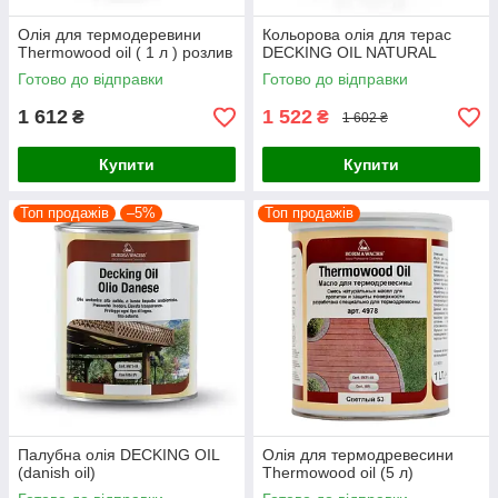
Олія для термодеревини
Кольорова олія для терас
Thermowood oil ( 1 л ) розлив
DECKING OIL NATURAL
Готово до відправки
Готово до відправки
1 612
1 522
₴
₴
1 602 ₴
Купити
Купити
Топ продажів
–5%
Топ продажів
Палубна олія DECKING OIL
Олія для термодревесини
(danish oil)
Thermowood oil (5 л)