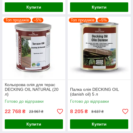
Купити
Купити
Топ продажів
–5%
Топ продажів
–5%
Кольорова олія для терас
DECKING OIL NATURAL (20
Палка олія DECKING OIL
л)
(danish oil) 5 л
Готово до відправки
Готово до відправки
22 768
8 205
₴
₴
23 967 ₴
8 637 ₴
Купити
Купити