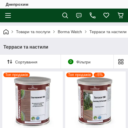
Днепрохим
Товари та послуги
Borma Watch
Терраси та настили
Терраси та настили
Сортування
0
Фільтри
Топ продажів
Топ продажів
–5%